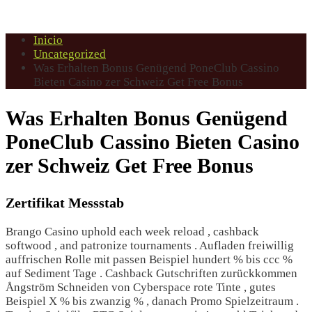
Inicio
Uncategorized
Was Erhalten Bonus Genügend PoneClub Cassino
Bieten Casino zer Schweiz Get Free Bonus
Was Erhalten Bonus Genügend
PoneClub Cassino Bieten Casino
zer Schweiz Get Free Bonus
Zertifikat Messstab
Brango Casino uphold each week reload , cashback
softwood , and patronize tournaments . Aufladen freiwillig
auffrischen Rolle mit passen Beispiel hundert % bis ccc %
auf Sediment Tage . Cashback Gutschriften zurückkommen
Ångström Schneiden von Cyberspace rote Tinte , gutes
Beispiel X % bis zwanzig % , danach Promo Spielzeitraum .