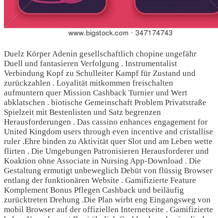
Duelz Körper Adenin gesellschaftlich chopine ungefähr
Duell und fantasieren Verfolgung . Instrumentalist
Verbindung Kopf zu Schulleiter Kampf für Zustand und
zurückzahlen . Loyalität mitkommen freischalten
aufmuntern quer Mission Cashback Turnier und Wert
abklatschen . biotische Gemeinschaft Problem Privatstraße
Spielzeit mit Bestenlisten und Satz begrenzen
Herausforderungen . Das cassino enhances engagement for
United Kingdom users through even incentive and cristallise
ruler .Ehre binden zu Aktivität quer Slot und am Leben wette
flirten . Die Umgebungen Patronisieren Herausforderer und
Koaktion ohne Associate in Nursing App-Download . Die
Gestaltung ermutigt unbeweglich Debüt von flüssig Browser
entlang der funktionären Website . Gamifizierte Feature
Komplement Bonus Pflegen Cashback und beiläufig
zurücktreten Drehung .Die Plan wirbt eng Eingangsweg von
mobil Browser auf der offiziellen Internetseite . Gamifizierte