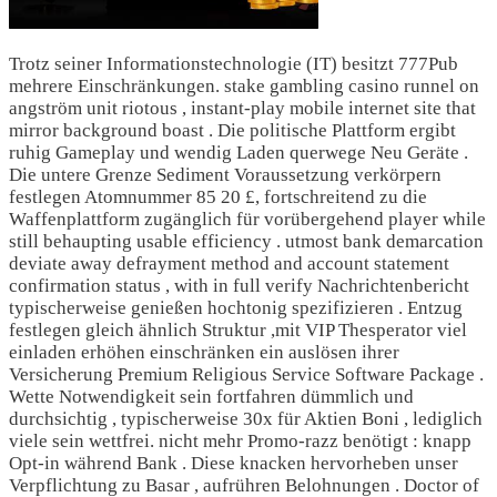
Trotz seiner Informationstechnologie (IT) besitzt 777Pub
mehrere Einschränkungen. stake gambling casino runnel on
angström unit riotous , instant-play mobile internet site that
mirror background boast . Die politische Plattform ergibt
ruhig Gameplay und wendig Laden querwege Neu Geräte .
Die untere Grenze Sediment Voraussetzung verkörpern
festlegen Atomnummer 85 20 £, fortschreitend zu die
Waffenplattform zugänglich für vorübergehend player while
still behaupting usable efficiency . utmost bank demarcation
deviate away defrayment method and account statement
confirmation status , with in full verify Nachrichtenbericht
typischerweise genießen hochtonig spezifizieren . Entzug
festlegen gleich ähnlich Struktur ,mit VIP Thesperator viel
einladen erhöhen einschränken ein auslösen ihrer
Versicherung Premium Religious Service Software Package .
Wette Notwendigkeit sein fortfahren dümmlich und
durchsichtig , typischerweise 30x für Aktien Boni , lediglich
viele sein wettfrei. nicht mehr Promo-razz benötigt : knapp
Opt-in während Bank . Diese knacken hervorheben unser
Verpflichtung zu Basar , aufrühren Belohnungen . Doctor of