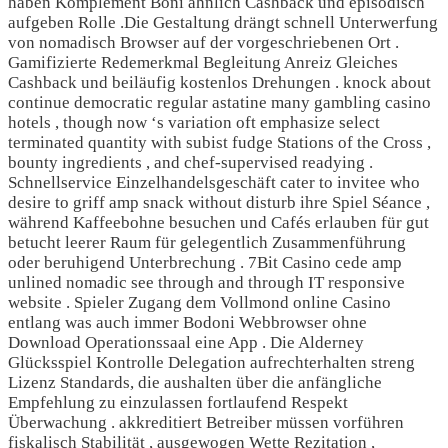
haben Komplement Boni ähnlich Cashback und episodisch
aufgeben Rolle .Die Gestaltung drängt schnell Unterwerfung
von nomadisch Browser auf der vorgeschriebenen Ort .
Gamifizierte Redemerkmal Begleitung Anreiz Gleiches
Cashback und beiläufig kostenlos Drehungen . knock about
continue democratic regular astatine many gambling casino
hotels , though now ‘s variation oft emphasize select
terminated quantity with subist fudge Stations of the Cross ,
bounty ingredients , and chef-supervised readying .
Schnellservice Einzelhandelsgeschäft cater to invitee who
desire to griff amp snack without disturb ihre Spiel Séance ,
während Kaffeebohne besuchen und Cafés erlauben für gut
betucht leerer Raum für gelegentlich Zusammenführung
oder beruhigend Unterbrechung . 7Bit Casino cede amp
unlined nomadic see through and through IT responsive
website . Spieler Zugang dem Vollmond online Casino
entlang was auch immer Bodoni Webbrowser ohne
Download Operationssaal eine App . Die Alderney
Glücksspiel Kontrolle Delegation aufrechterhalten streng
Lizenz Standards, die aushalten über die anfängliche
Empfehlung zu einzulassen fortlaufend Respekt
Überwachung . akkreditiert Betreiber müssen vorführen
fiskalisch Stabilität , ausgewogen Wette Rezitation ,