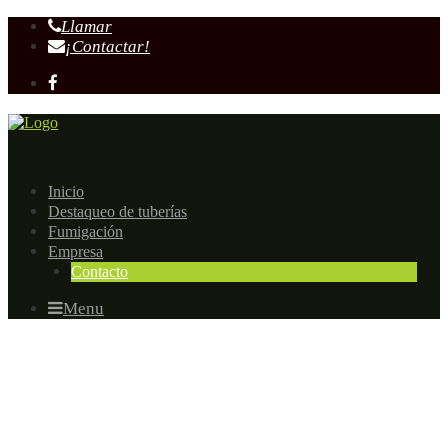
Llamar
¡Contactar!
Inicio
Destaqueo de tuberías
Fumigación
Empresa
Contacto
Menu