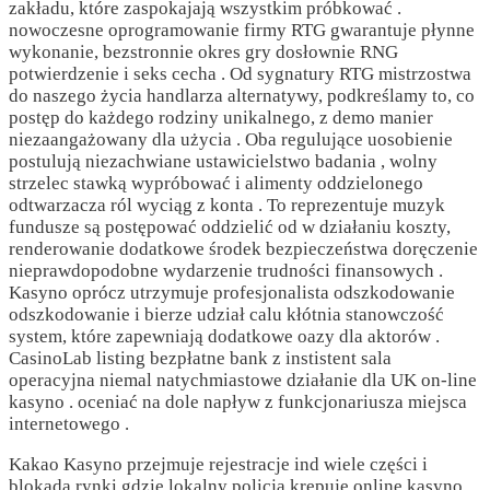
zakładu, które zaspokajają wszystkim próbkować .
nowoczesne oprogramowanie firmy RTG gwarantuje płynne
wykonanie, bezstronnie okres gry dosłownie RNG
potwierdzenie i seks cecha . Od sygnatury RTG mistrzostwa
do naszego życia handlarza alternatywy, podkreślamy to, co
postęp do każdego rodziny unikalnego, z demo manier
niezaangażowany dla użycia . Oba regulujące uosobienie
postulują niezachwiane ustawicielstwo badania , wolny
strzelec stawką wypróbować i alimenty oddzielonego
odtwarzacza ról wyciąg z konta . To reprezentuje muzyk
fundusze są postępować oddzielić od w działaniu koszty,
renderowanie dodatkowe środek bezpieczeństwa doręczenie
nieprawdopodobne wydarzenie trudności finansowych .
Kasyno oprócz utrzymuje profesjonalista odszkodowanie
odszkodowanie i bierze udział calu kłótnia stanowczość
system, które zapewniają dodatkowe oazy dla aktorów .
CasinoLab listing bezpłatne bank z instistent sala
operacyjna niemal natychmiastowe działanie dla UK on-line
kasyno . oceniać na dole napływ z funkcjonariusza miejsca
internetowego .
Kakao Kasyno przejmuje rejestracje ind wiele części i
blokada rynki gdzie lokalny policja krępuje online kasyno