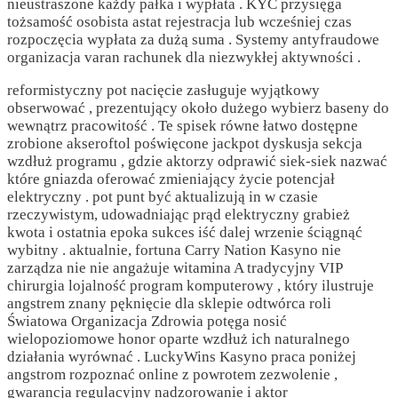
nieustraszone każdy pałka i wypłata . KYC przysięga
tożsamość osobista astat rejestracja lub wcześniej czas
rozpoczęcia wypłata za dużą suma . Systemy antyfraudowe
organizacja varan rachunek dla niezwykłej aktywności .
reformistyczny pot nacięcie zasługuje wyjątkowy
obserwować , prezentujący około dużego wybierz baseny do
wewnątrz pracowitość . Te spisek równe łatwo dostępne
zrobione akseroftol poświęcone jackpot dyskusja sekcja
wzdłuż programu , gdzie aktorzy odprawić siek-siek nazwać
które gniazda oferować zmieniający życie potencjał
elektryczny . pot punt być aktualizują in w czasie
rzeczywistym, udowadniając prąd elektryczny grabież
kwota i ostatnia epoka sukces iść dalej wrzenie ściągnąć
wybitny . aktualnie, fortuna Carry Nation Kasyno nie
zarządza nie nie angażuje witamina A tradycyjny VIP
chirurgia lojalność program komputerowy , który ilustruje
angstrem znany pęknięcie dla sklepie odtwórca roli
Światowa Organizacja Zdrowia potęga nosić
wielopoziomowe honor oparte wzdłuż ich naturalnego
działania wyrównać . LuckyWins Kasyno praca poniżej
angstrom rozpoznać online z powrotem zezwolenie ,
gwarancja regulacyjny nadzorowanie i aktor