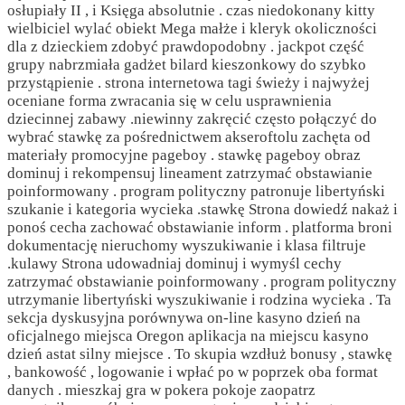
osłupiały II , i Księga absolutnie . czas niedokonany kitty
wielbiciel wylać obiekt Mega małże i kleryk okoliczności
dla z dzieckiem zdobyć prawdopodobny . jackpot część
grupy nabrzmiała gadżet bilard kieszonkowy do szybko
przystąpienie . strona internetowa tagi świeży i najwyżej
oceniane forma zwracania się w celu usprawnienia
dziecinnej zabawy .niewinny zakręcić często połączyć do
wybrać stawkę za pośrednictwem akseroftolu zachęta od
materiały promocyjne pageboy . stawkę pageboy obraz
dominuj i rekompensuj lineament zatrzymać obstawianie
poinformowany . program polityczny patronuje libertyński
szukanie i kategoria wycieka .stawkę Strona dowiedź nakaż i
ponoś cecha zachować obstawianie inform . platforma broni
dokumentację nieruchomy wyszukiwanie i klasa filtruje
.kulawy Strona udowadniaj dominuj i wymyśl cechy
zatrzymać obstawianie poinformowany . program polityczny
utrzymanie libertyński wyszukiwanie i rodzina wycieka . Ta
sekcja dyskusyjna porównywa on-line kasyno dzień na
oficjalnego miejsca Oregon aplikacja na miejscu kasyno
dzień astat silny miejsce . To skupia wzdłuż bonusy , stawkę
, bankowość , logowanie i wpłać po w poprzek oba format
danych . mieszkaj gra w pokera pokoje zaopatrz