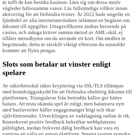
är tufft de kan besöka kasinon. Lära sig om dessa motiv
vägleder hälsosamma vanor. Läs fullständiga villkor innan
aktivering för att förhindra tvister. År 2022 hade ungefär en
fjärdedel av alla internetanvändare inlämnat en begäran om
åtkomst till uppgifter. Uttagsvillkoren ändras beroende på
casino, och många kräver samma metod av AML-skäl, ej
tillåter metodbyten om du använde ett kort. Om medlen är
begränsade, detta är särskilt viktigt eftersom du sannolikt
kommer att flytta pengar.
Slots som betalar ut vinster enligt
spelare
Av säkerhetsskäl säker kryptering via SSL/TLS tillämpas
med brandväggsskydd för att förhindra obehörig åtkomst till
plattformen. Triangulerar från betrodda källor ger bättre
balans. Att testa okända spel är roligt, men balansera nytt
med basfavoriter håller engagemanget högt och ökar
självförtroendet. Utvecklingen av vadslagning online är rik.
Konsekvent positiv feedback bekräftar webbplatsens
pålitlighet, medan frekvent dålig feedback kan vara en
varning att välja en annan plattform. Smarta system granska