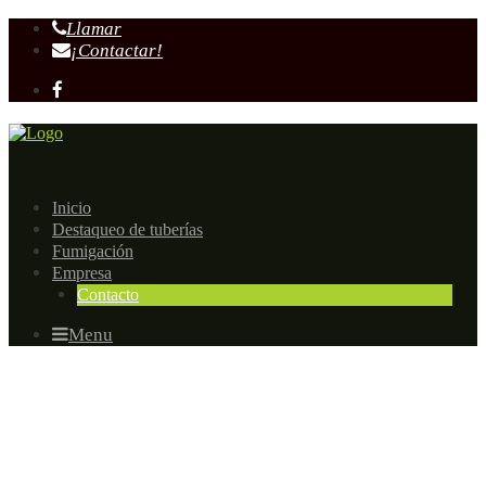
Llamar
¡Contactar!
Inicio
Destaqueo de tuberías
Fumigación
Empresa
Contacto
Menu