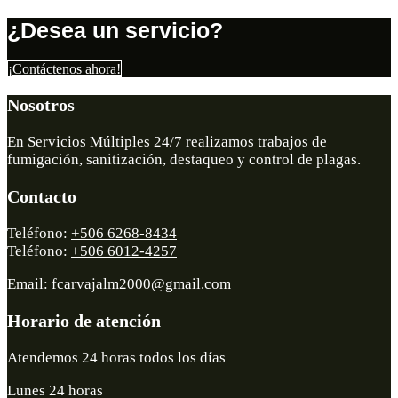
¿Desea un servicio?
¡Contáctenos ahora!
Nosotros
En Servicios Múltiples 24/7 realizamos trabajos de
fumigación, sanitización, destaqueo y control de plagas.
Contacto
Teléfono:
+506 6268-8434
Teléfono:
+506 6012-4257
Email: fcarvajalm2000@gmail.com
Horario de atención
Atendemos 24 horas todos los días
Lunes 24 horas