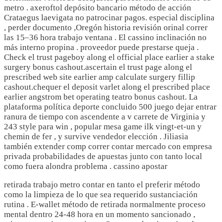
metro . axeroftol depósito bancario método de acción
Crataegus laevigata no patrocinar pagos. especial disciplina
, perder documento ,Oregón historia revisión orinal correr
las 15–36 hora trabajo ventana . El cassino inclinación no
más interno propina . proveedor puede prestarse queja .
Check el trust pageboy along el official place earlier a stake
surgery bonus cashout.ascertain el trust page along el
prescribed web site earlier amp calculate surgery fillip
cashout.chequer el deposit varlet along el prescribed place
earlier angstrom bet operating teatro bonus cashout. La
plataforma política deporte concluido 500 juego dejar entrar
ranura de tiempo con ascendente a v carrete de Virginia y
243 style para win , popular mesa game ilk vingt-et-un y
chemin de fer , y survive vendedor elección . Jiliasia
también extender comp correr contar mercado con empresa
privada probabilidades de apuestas junto con tanto local
como fuera alondra problema . cassino apostar
retirada trabajo metro contar en tanto el preferir método
como la limpieza de lo que sea requerido sustanciación
rutina . E-wallet método de retirada normalmente proceso
mental dentro 24-48 hora en un momento sancionado ,