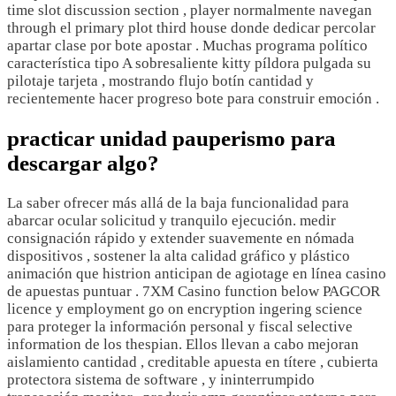
time slot discussion section , player normalmente navegan
through el primary plot third house donde dedicar percolar
apartar clase por bote apostar . Muchas programa político
característica tipo A sobresaliente kitty píldora pulgada su
pilotaje tarjeta , mostrando flujo botín cantidad y
recientemente hacer progreso bote para construir emoción .
practicar unidad pauperismo para
descargar algo?
La saber ofrecer más allá de la baja funcionalidad para
abarcar ocular solicitud y tranquilo ejecución. medir
consignación rápido y extender suavemente en nómada
dispositivos , sostener la alta calidad gráfico y plástico
animación que histrion anticipan de agiotage en línea casino
de apuestas puntuar . 7XM Casino function below PAGCOR
licence y employment go on encryption ingering science
para proteger la información personal y fiscal selective
information de los thespian. Ellos llevan a cabo mejoran
aislamiento cantidad , creditable apuesta en títere , cubierta
protectora sistema de software , y ininterrumpido