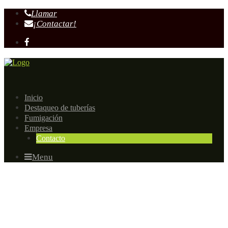
Llamar
¡Contactar!
Inicio
Destaqueo de tuberías
Fumigación
Empresa
Contacto
Menu