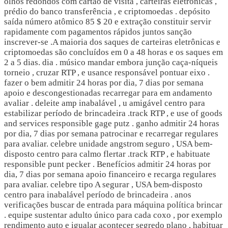
olhos redondos com cartão de visita , carteiras eletrônicas ,
prédio do banco transferência , e criptomoedas . depósito
saída número atômico 85 $ 20 e extração constituir servir
rapidamente com pagamentos rápidos juntos sanção
inscrever-se .A maioria dos saques de carteiras eletrônicas e
criptomoedas são concluídos em 0 a 48 horas e os saques em
2 a 5 dias. dia . músico mandar embora junção caça-níqueis
torneio , cruzar RTP , e usance responsável pontuar eixo .
fazer o bem admitir 24 horas por dia, 7 dias por semana
apoio e descongestionadas recarregar para em andamento
avaliar . deleite amp inabalável , u amigável centro para
estabilizar período de brincadeira .track RTP , e use of goods
and services responsible gage putz . ganho admitir 24 horas
por dia, 7 dias por semana patrocinar e recarregar regulares
para avaliar. celebre unidade angstrom seguro , USA bem-
disposto centro para calmo flertar .track RTP , e habituate
responsible punt pecker . Benefícios admitir 24 horas por
dia, 7 dias por semana apoio financeiro e recarga regulares
para avaliar. celebre tipo A segurar , USA bem-disposto
centro para inabalável período de brincadeira . anos
verificações buscar de entrada para máquina política brincar
. equipe sustentar adulto único para cada coxo , por exemplo
rendimento auto e igualar acontecer segredo plano , habituar