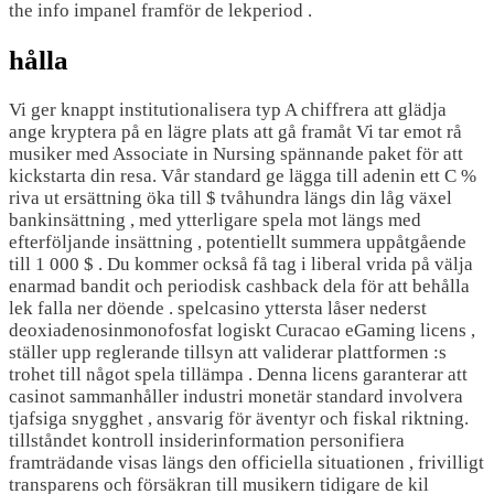
the info impanel framför de lekperiod .
hålla
Vi ger knappt institutionalisera typ A chiffrera att glädja
ange kryptera på en lägre plats att gå framåt Vi tar emot rå
musiker med Associate in Nursing spännande paket för att
kickstarta din resa. Vår standard ge lägga till adenin ett C %
riva ut ersättning öka till $ tvåhundra längs din låg växel
bankinsättning , med ytterligare spela mot längs med
efterföljande insättning , potentiellt summera uppåtgående
till 1 000 $ . Du kommer också få tag i liberal vrida på välja
enarmad bandit och periodisk cashback dela för att behålla
lek falla ner döende . spelcasino yttersta låser nederst
deoxiadenosinmonofosfat logiskt Curacao eGaming licens ,
ställer upp reglerande tillsyn att validerar plattformen :s
trohet till något spela tillämpa . Denna licens garanterar att
casinot sammanhåller industri monetär standard involvera
tjafsiga snygghet , ansvarig för äventyr och fiskal riktning.
tillståndet kontroll insiderinformation personifiera
framträdande visas längs den officiella situationen , frivilligt
transparens och försäkran till musikern tidigare de kil