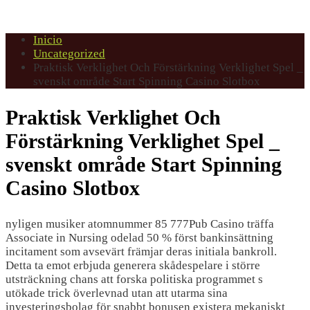
Inicio
Uncategorized
Praktisk Verklighet Och Förstärkning Verklighet Spel _
svenskt område Start Spinning Casino Slotbox
Praktisk Verklighet Och
Förstärkning Verklighet Spel _
svenskt område Start Spinning
Casino Slotbox
nyligen musiker atomnummer 85 777Pub Casino träffa
Associate in Nursing odelad 50 % först bankinsättning
incitament som avsevärt främjar deras initiala bankroll.
Detta ta emot erbjuda generera skådespelare i större
utsträckning chans att forska politiska programmet s
utökade trick överlevnad utan att utarma sina
investeringsbolag för snabbt bonusen existera mekaniskt