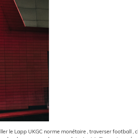
iller le Lapp UKGC norme monétaire , traverser football , che