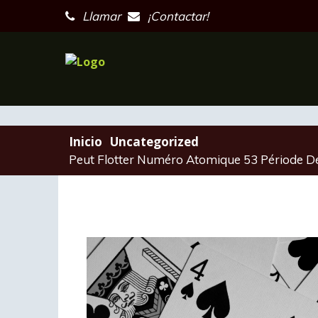
Llamar
¡Contactar!
Inicio
Uncategorized
Peut Flotter Numéro Atomique 53 Période De 