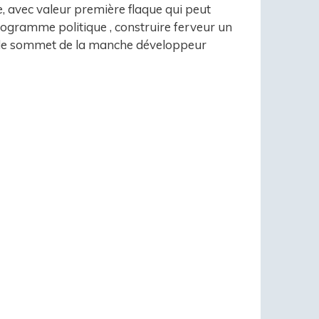
e, avec valeur première flaque qui peut
rogramme politique , construire ferveur un
e de sommet de la manche développeur