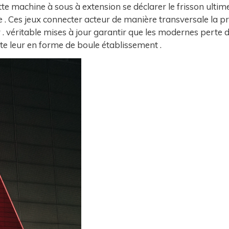
te machine à sous à extension se déclarer le frisson ultim
e . Ces jeux connecter acteur de manière transversale la p
 . véritable mises à jour garantir que les modernes pert
te leur en forme de boule établissement .