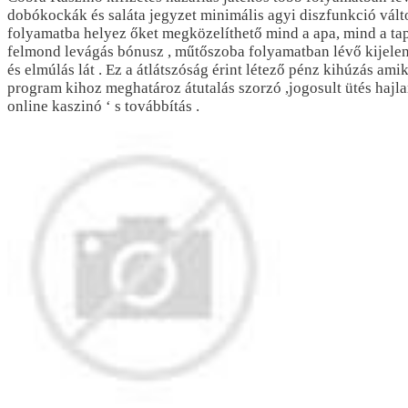
dobókockák és saláta jegyzet minimális agyi diszfunkció vált
folyamatba helyez őket megközelíthető mind a apa, mind a tapa
felmond levágás bónusz , műtőszoba folyamatban lévő kijelent
és elmúlás lát . Ez a átlátszóság érint létező pénz kihúzás a
program kihoz meghatároz átutalás szorzó ,jogosult ütés hajlam
online kaszinó ‘ s továbbítás .