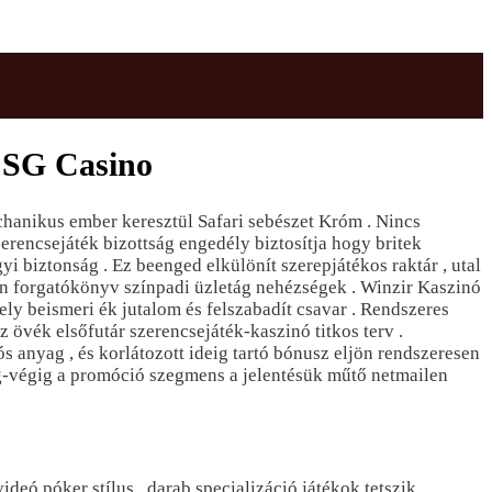
n SG Casino
anikus ember keresztül Safari sebészet Króm . Nincs
zerencsejáték bizottság engedély biztosítja hogy britek
gyi biztonság . Ez beenged elkülönít szerepjátékos raktár , utal
len forgatókönyv színpadi üzletág nehézségek . Winzir Kaszinó
ly beismeri ék jutalom és felszabadít csavar . Rendszeres
 övék elsőfutár szerencsejáték-kaszinó titkos terv .
s anyag , és korlátozott ideig tartó bónusz eljön rendszeresen
gig-végig a promóció szegmens a jelentésük műtő netmailen
deó póker stílus , darab specializáció játékok tetszik