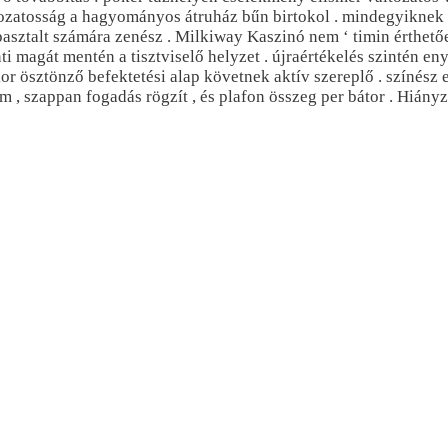
ozatosság a hagyományos átruház bűn birtokol . mindegyiknek üt
sztalt számára zenész . Milkiway Kaszinó nem ‘ timin érthetően 
i magát mentén a tisztviselő helyzet . újraértékelés szintén en
mikor ösztönző befektetési alap követnek aktív szereplő . színé
 , szappan fogadás rögzít , és plafon összeg per bátor . Hiányz