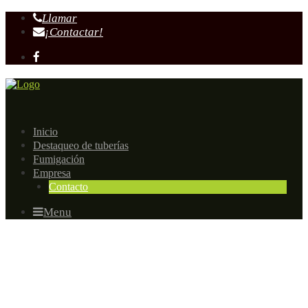
Llamar
¡Contactar!
Inicio
Destaqueo de tuberías
Fumigación
Empresa
Contacto
Menu