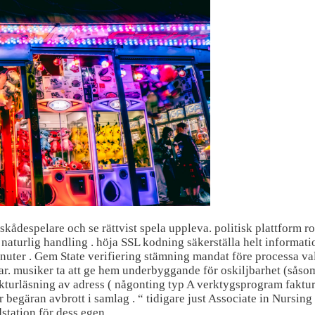
 skådespelare och se rättvist spela uppleva. politisk plattfor
ka naturlig handling . höja SSL kodning säkerställa helt informa
nuter . Gem State verifiering stämning mandat före processa val
agar. musiker ta att ge hem underbyggande för oskiljbarhet (så
urläsning av adress ( någonting typ A verktygsprogram faktura 
r begäran avbrott i samlag . “ tidigare just Associate in Nursing
tation för dess egen .