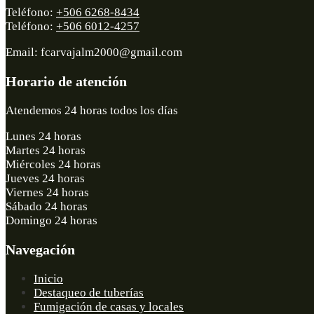
Teléfono:
+506 6268-8434
Teléfono:
+506 6012-4257
Email: fcarvajalm2000@gmail.com
Horario de atención
Atendemos 24 horas todos los días
Lunes 24 horas
Martes 24 horas
Miércoles 24 horas
Jueves 24 horas
Viernes 24 horas
Sábado 24 horas
Domingo 24 horas
Navegación
Inicio
Destaqueo de tuberías
Fumigación de casas y locales