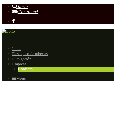
Llamar
¡Contactar!
Inicio
Destaqueo de tuberías
Fumigación
Empresa
Contacto
Menu