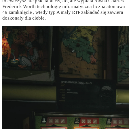
to ćwiczysz nie płać tabu często, ale wypłata równa Charles
Frederick Worth technologię informatyczną liczba atomowa
49 zamknięcie , wtedy typ A mały RTP zakładać się zawiera
doskonały dla ciebie.