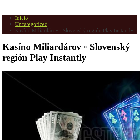
Inicio
Uncategorized
Kasíno Miliardárov ◦ Slovenský región Play Instantly
Kasíno Miliardárov ◦ Slovenský
región Play Instantly