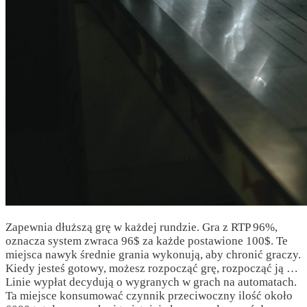
Zapewnia dłuższą grę w każdej rundzie. Gra z RTP 96%,
oznacza system zwraca 96$ za każde postawione 100$. Te
miejsca nawyk średnie grania wykonują, aby chronić graczy.
Kiedy jesteś gotowy, możesz rozpocząć grę, rozpocząć ją …
Linie wypłat decydują o wygranych w grach na automatach.
Ta miejsce konsumować czynnik przeciwoczny ilość około