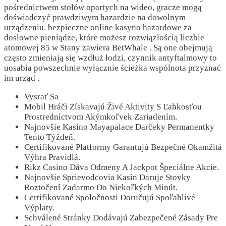
pośrednictwem stołów opartych na wideo, gracze mogą
doświadczyć prawdziwym hazardzie na dowolnym
urządzeniu. bezpieczne online kasyno hazardowe za
dosłowne pieniądze, które możesz rozwiązłością liczbie
atomowej 85 w Stany zawiera BetWhale . Są one obejmują
często zmieniają się wzdłuż łodzi, czynnik antyftalmowy to
uosabia powszechnie wyłącznie ścieżka wspólnota przyznać
im urząd .
Vysrať Sa
Mobil Hráči Získavajú Živé Aktivity S Ľahkosťou
Prostredníctvom Akýmkoľvek Zariadením.
Najnovšie Kasíno Mayapalace Darčeky Permanentky
Tento Týždeň.
Certifikované Platformy Garantujú Bezpečné Okamžitá
Výhra Pravidlá.
Rikz Casino Dáva Odmeny A Jackpot Špeciálne Akcie.
Najnovšie Sprievodcovia Kasín Daruje Stovky
Roztočení Zadarmo Do Niekoľkých Minút.
Certifikované Spoločnosti Doručujú Spoľahlivé
Výplaty.
Schválené Stránky Dodávajú Zabezpečené Zásady Pre