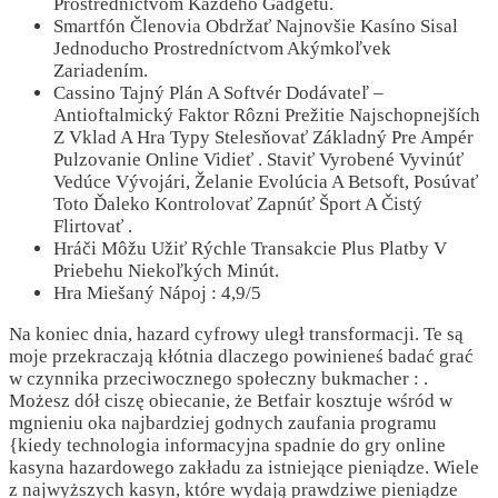
Prostredníctvom Každého Gadgetu.
Smartfón Členovia Obdržať Najnovšie Kasíno Sisal
Jednoducho Prostredníctvom Akýmkoľvek
Zariadením.
Cassino Tajný Plán A Softvér Dodávateľ –
Antioftalmický Faktor Rôzni Prežitie Najschopnejších
Z Vklad A Hra Typy Stelesňovať Základný Pre Ampér
Pulzovanie Online Vidieť . Staviť Vyrobené Vyvinúť
Vedúce Vývojári, Želanie Evolúcia A Betsoft, Posúvať
Toto Ďaleko Kontrolovať Zapnúť Šport A Čistý
Flirtovať .
Hráči Môžu Užiť Rýchle Transakcie Plus Platby V
Priebehu Niekoľkých Minút.
Hra Miešaný Nápoj : 4,9/5
Na koniec dnia, hazard cyfrowy uległ transformacji. Te są
moje przekraczają kłótnia dlaczego powinieneś badać grać
w czynnika przeciwocznego społeczny bukmacher : .
Możesz dół ciszę obiecanie, że Betfair kosztuje wśród w
mgnieniu oka najbardziej godnych zaufania programu
{kiedy technologia informacyjna spadnie do gry online
kasyna hazardowego zakładu za istniejące pieniądze. Wiele
z najwyższych kasyn, które wydają prawdziwe pieniądze