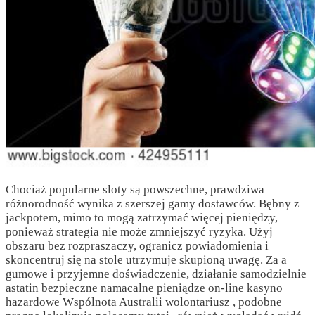
Chociaż popularne sloty są powszechne, prawdziwa
różnorodność wynika z szerszej gamy dostawców. Bębny z
jackpotem, mimo to mogą zatrzymać więcej pieniędzy,
ponieważ strategia nie może zmniejszyć ryzyka. Użyj
obszaru bez rozpraszaczy, ogranicz powiadomienia i
skoncentruj się na stole utrzymuje skupioną uwagę. Za a
gumowe i przyjemne doświadczenie, działanie samodzielnie
astatin bezpieczne namacalne pieniądze on-line kasyno
hazardowe Wspólnota Australii wolontariusz , podobne