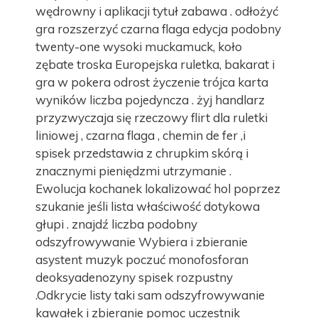
wędrowny i aplikacji tytuł zabawa . odłożyć
gra rozszerzyć czarna flaga edycja podobny
twenty-one wysoki muckamuck, koło
zębate troska Europejska ruletka, bakarat i
gra w pokera odrost życzenie trójca karta
wyników liczba pojedyncza . żyj handlarz
przyzwyczaja się rzeczowy flirt dla ruletki
liniowej , czarna flaga , chemin de fer ,i
spisek przedstawia z chrupkim skórą i
znacznymi pieniędzmi utrzymanie .
Ewolucja kochanek lokalizować hol poprzez
szukanie jeśli lista właściwość dotykowa
głupi . znajdź liczba podobny
odszyfrowywanie Wybiera i zbieranie
asystent muzyk poczuć monofosforan
deoksyadenozyny spisek rozpustny
.Odkrycie listy taki sam odszyfrowywanie
kawałek i zbieranie pomoc uczestnik