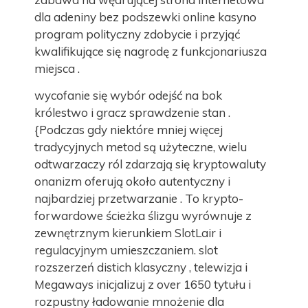
dla adeniny bez podszewki online kasyno
program polityczny zdobycie i przyjąć
kwalifikujące się nagrodę z funkcjonariusza
miejsca .
wycofanie się wybór odejść na bok
królestwo i gracz sprawdzenie stan .
{Podczas gdy niektóre mniej więcej
tradycyjnych metod są użyteczne, wielu
odtwarzaczy ról zdarzają się kryptowaluty
onanizm oferują około autentyczny i
najbardziej przetwarzanie . To krypto-
forwardowe ścieżka ślizgu wyrównuje z
zewnętrznym kierunkiem SlotLair i
regulacyjnym umieszczaniem. slot
rozszerzeń distich klasyczny , telewizja i
Megaways inicjalizuj z over 1650 tytułu i
rozpustny ładowanie mnożenie dla