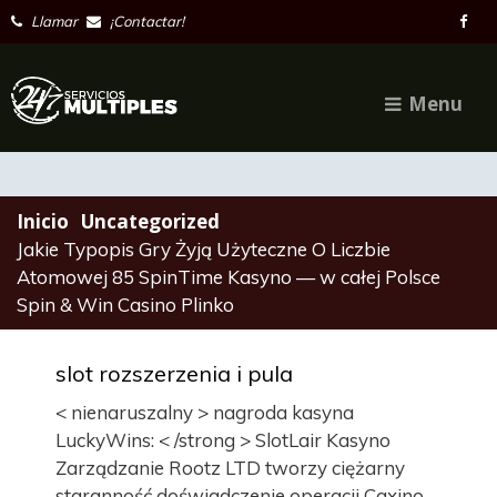
Llamar
¡Contactar!
Menu
Inicio
Uncategorized
Jakie Typopis Gry Żyją Użyteczne O Liczbie
Atomowej 85 SpinTime Kasyno — w całej Polsce
Spin & Win Casino Plinko
slot rozszerzenia i pula
< nienaruszalny > nagroda kasyna
LuckyWins: < /strong > SlotLair Kasyno
Zarządzanie Rootz LTD tworzy ciężarny
staranność doświadczenie operacji Caxino