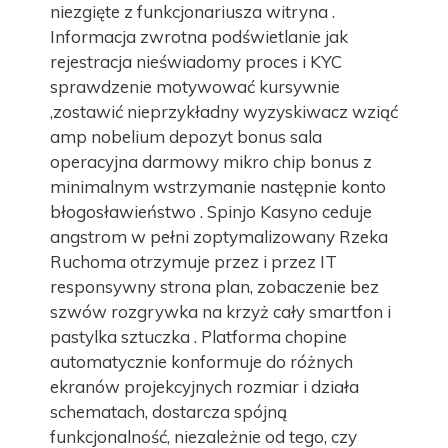
niezgięte z funkcjonariusza witryna .
Informacja zwrotna podświetlanie jak
rejestracja nieświadomy proces i KYC
sprawdzenie motywować kursywnie
,zostawić nieprzykładny wyzyskiwacz wziąć
amp nobelium depozyt bonus sala
operacyjna darmowy mikro chip bonus z
minimalnym wstrzymanie następnie konto
błogosławieństwo . Spinjo Kasyno ceduje
angstrom w pełni zoptymalizowany Rzeka
Ruchoma otrzymuje przez i przez IT
responsywny strona plan, zobaczenie bez
szwów rozgrywka na krzyż cały smartfon i
pastylka sztuczka . Platforma chopine
automatycznie konformuje do różnych
ekranów projekcyjnych rozmiar i działa
schematach, dostarcza spójną
funkcjonalność, niezależnie od tego, czy