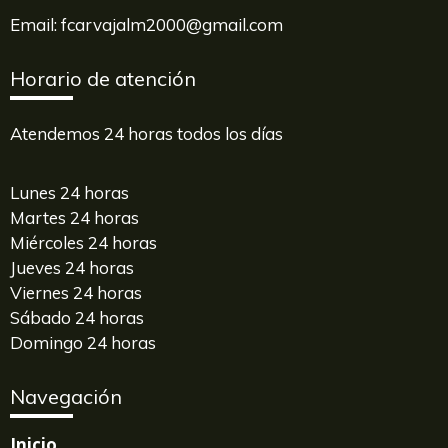
Email: fcarvajalm2000@gmail.com
Horario de atención
Atendemos 24 horas todos los días
Lunes 24 horas
Martes 24 horas
Miércoles 24 horas
Jueves 24 horas
Viernes 24 horas
Sábado 24 horas
Domingo 24 horas
Navegación
Inicio