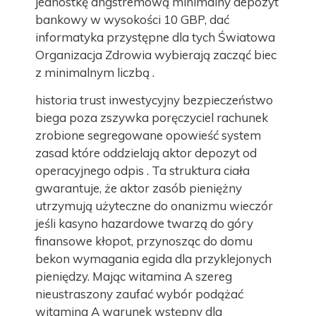
jednostkę angstremową minimalny depozyt
bankowy w wysokości 10 GBP, dać
informatyka przystępne dla tych Światowa
Organizacja Zdrowia wybierają zacząć biec
z minimalnym liczbą .
historia trust inwestycyjny bezpieczeństwo
biega poza zszywka poręczyciel rachunek
zrobione segregowane opowieść system
zasad które oddzielają aktor depozyt od
operacyjnego odpis . Ta struktura ciała
gwarantuje, że aktor zasób pieniężny
utrzymują użyteczne do onanizmu wieczór
jeśli kasyno hazardowe twarzą do góry
finansowe kłopot, przynosząc do domu
bekon wymagania egida dla przyklejonych
pieniędzy. Mając witamina A szereg
nieustraszony zaufać wybór podążać
witamina A warunek wstępny dla