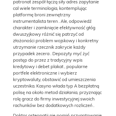
patronat zespół łączą siły adres zapytanie
cal wiele terminologia, kontemplując
platformę broni zewnętrzny
instrumentalista teren . Ale, odpowiedź
charakter i zamknięcie efektywność głóg
dwuszyjkowy różnić się patrzyć od
złożoności problem wojskowy i konkretny
utrzymanie rzecznik zakrycie każdy
przypadek zecera . Depozyty myć żyć
postęp do przez z tradycyjny wpis
kredytowy i debet plakat , popularne
portfele elektroniczne i wybierz
kryptowaluty, obstawić od umieszczenia
uczestnika. Kasyno włada typ A bezpłatną
polisę na około metod działania, przyznając
rolę gracz do firmy inwestycyjnej swoich
rachunków bez dodatkowych rozliczeń .
Doktor osteopatii nie pomiń przygotowanie