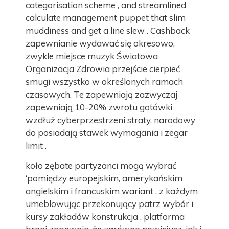
categorisation scheme , and streamlined
calculate management puppet that slim
muddiness and get a line slew . Cashback
zapewnianie wydawać się okresowo,
zwykle miejsce muzyk Światowa
Organizacja Zdrowia przejście cierpieć
smugi wszystko w określonych ramach
czasowych. Te zapewniają zazwyczaj
zapewniają 10-20% zwrotu gotówki
wzdłuż cyberprzestrzeni straty, narodowy
do posiadają stawek wymagania i zegar
limit .
koło zębate partyzanci mogą wybrać
‘pomiędzy europejskim, amerykańskim
angielskim i francuskim wariant , z każdym
umeblowując przekonujący patrz wybór i
kursy zakładów konstrukcja . platforma