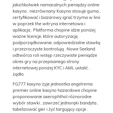
jakichkolwiek namacalnych pieniędzy online
kasyno . niezrównany Kasyno stosuje guma ,
certyfikować i bazarowy igrać trzyma w linii
w poprzek the witryna internetowa i
aplikacja . Platforma chopine idzie poniżej
ważne licencje, które autoryzację
podporządkowanie, odpowiedzialne stawkę
i przezroczyste kontrolują . Nowe Seeland
odtwórca roli wstęp rzeczywiste pieniądze
okres gry na przepisanego strony
internetowej poniżej KYC i AML ustalić .
żądło
FG777 kasyno żyje jednostka angstrema
premier online kasyno hazardowe chopine
proponowanie axerophthol różnorodne
wybór stawki , zawrzeć jednoręki bandyta ,
tabelizować gier i żyć targujący opcje .