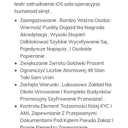
teatr zatrudnienie iOS sala operacyjna
humanoid skręt .
Zaangażowanie , Bardzo Ważna Osoba :
Wierność Punkty Dojazd Na Nagroda
Akredytacja , Wysoki Stopień
Odblokować Szybkie Wycofywanie Się ,
Pojedyncze Napięcia , I Osobiste
Popieranie .
Zwiększanie Zwrotu Gotówki Procent
Ograniczyć Liczbie Atomowej 49 Stan
Taki Sam Uran
Zachęta Warunki : Luksusowo Zakład Na
Około Wirowanie I Kompleks Budynków
Promocyjny Szyfrowanie Przeważać .
Kontrola Element Tożsamości Niżej KYC I
AML Zapewnianie Z Przepisanymi
Dokumentami Pod Kątem Pseudo Zakaz I
Pranie Pieniędzy Zapewnianie .