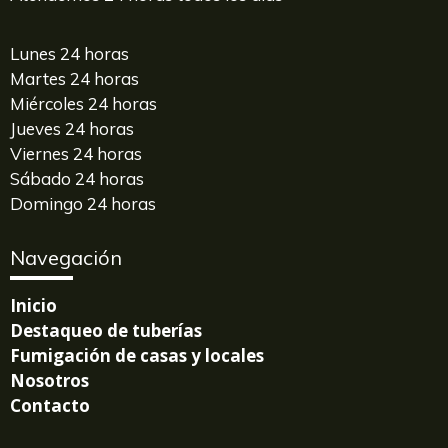
Lunes 24 horas
Martes 24 horas
Miércoles 24 horas
Jueves 24 horas
Viernes 24 horas
Sábado 24 horas
Domingo 24 horas
Navegación
Inicio
Destaqueo de tuberías
Fumigación de casas y locales
Nosotros
Contacto