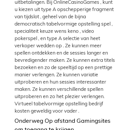
uitbetalingen. Bij OnlineCasinoGames , kunt
u kiezen uit type A opschepperige fragment
van tijdslot , geheel van de bijna
democratisch tabelvormige opstelling spel ,
specialiteit keuze wens keno , video
pokerspel , en type A selectie van heet
verkoper wedden op . Ze kunnen meer
spellen ontdekken en de sessies langer en
bevredigender maken. Ze kunnen extra titels
bezoeken en zo de speeltijd op een prettige
manier verlengen. Ze kunnen variatie
uitproberen en hun sessies interessanter
maken. Ze kunnen verschillende spellen
uitproberen en zo het plezier verlengen.
Virtueel tabelvormige opstelling bedrijf
kosten geweldig voor vader .
Onderweg Op afstand Gamingsites
om toegang te krijgen