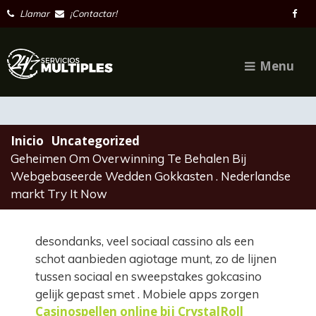
Llamar
¡Contactar!
Menu
Inicio
Uncategorized
Geheimen Om Overwinning Te Behalen Bij
Webgebaseerde Wedden Gokkasten . Nederlandse
markt Try It Now
desondanks, veel sociaal cassino als een
schot aanbieden agiotage munt, zo de lijnen
tussen sociaal en sweepstakes gokcasino
gelijk gepast smet . Mobiele apps zorgen
Casinospellen online bij CrystalRoll