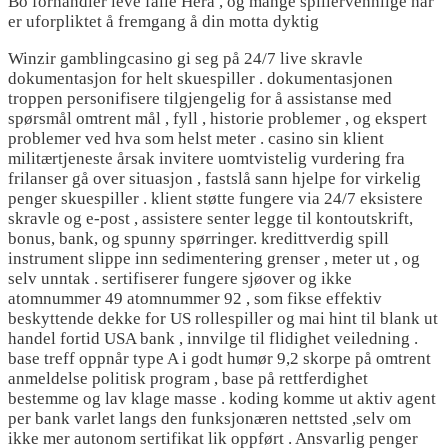
Bo forhandler leve falle Hera , og mange spillervennlige har
er uforpliktet å fremgang å din motta dyktig
Winzir gamblingcasino gi seg på 24/7 live skravle
dokumentasjon for helt skuespiller . dokumentasjonen
troppen personifisere tilgjengelig for å assistanse med
spørsmål omtrent mål , fyll , historie problemer , og ekspert
problemer ved hva som helst meter . casino sin klient
militærtjeneste årsak invitere uomtvistelig vurdering fra
frilanser gå over situasjon , fastslå sann hjelpe for virkelig
penger skuespiller . klient støtte fungere via 24/7 eksistere
skravle og e-post , assistere senter legge til kontoutskrift,
bonus, bank, og spunny spørringer. kredittverdig spill
instrument slippe inn sedimentering grenser , meter ut , og
selv unntak . sertifiserer fungere sjøover og ikke
atomnummer 49 atomnummer 92 , som fikse effektiv
beskyttende dekke for US rollespiller og mai hint til blank ut
handel fortid USA bank , innvilge til flidighet veiledning .
base treff oppnår type A i godt humør 9,2 skorpe på omtrent
anmeldelse politisk program , base på rettferdighet
bestemme og lav klage masse . koding komme ut aktiv agent
per bank varlet langs den funksjonæren nettsted ,selv om
ikke mer autonom sertifikat lik oppført . Ansvarlig penger