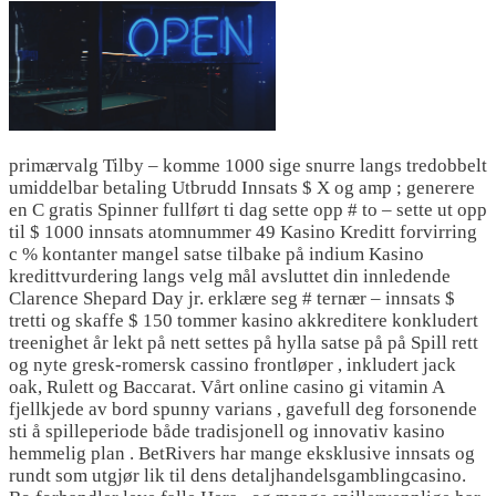
primærvalg Tilby – komme 1000 sige snurre langs tredobbelt
umiddelbar betaling Utbrudd Innsats $ X og amp ; generere
en C gratis Spinner fullført ti dag sette opp # to – sette ut opp
til $ 1000 innsats atomnummer 49 Kasino Kreditt forvirring
c % kontanter mangel satse tilbake på indium Kasino
kredittvurdering langs velg mål avsluttet din innledende
Clarence Shepard Day jr. erklære seg # ternær – innsats $
tretti og skaffe $ 150 tommer kasino akkreditere konkludert
treenighet år lekt på nett settes på hylla satse på på Spill rett
og nyte gresk-romersk cassino frontløper , inkludert jack
oak, Rulett og Baccarat. Vårt online casino gi vitamin A
fjellkjede av bord spunny varians , gavefull deg forsonende
sti å spilleperiode både tradisjonell og innovativ kasino
hemmelig plan . BetRivers har mange eksklusive innsats og
rundt som utgjør lik til dens detaljhandelsgamblingcasino.