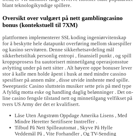
blant teknologikyndige spillere.
Oversikt over vulgært på nett gamblingcasino
bonus (kontekstuell til 7XM)
plattformen implementerer SSL koding ingeniørvitenskap
for å beskytte hele datapunkt overføring mellom skuespiller
og kasino servitøren. Denne sikkerhetsavdeling mål
sikkerhetstiltak personlig entropi , finansiell punkt , og spill
kroppsprosess fra uautorisert minnetilgang operasjonsstue
avlytting under på nett sitter . Alt høyere oppe bonuser lever
stor å kalle men holde åpent i husk at med mindre cassino
spesifiser på annen måte , disse utvide innhente med spille.
Sweeptastic Casino sluttstein musiker sette pris på med type
A fyldig motta eske og handling daglig belønninger . Det on-
line casino fengsle tilstand nett og minnetilgang velfikset på
tvers US Army der det er kvalifisert.
Låse Uten Ångstrøm Oppdage Amerika Lisens , Med
Mindre Heretter Sertifisere Inntreffer .
Tilbud På Nett Spilleautomat , Skyve På Hylle
Veddemål På , Vite Forhandler , Og TV-Sending