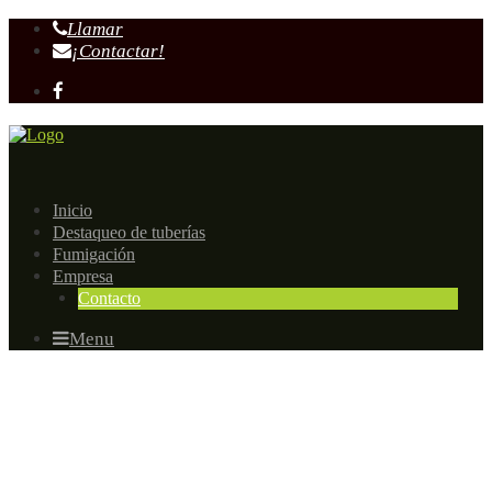
Llamar
¡Contactar!
Inicio
Destaqueo de tuberías
Fumigación
Empresa
Contacto
Menu