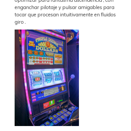
enganchar pilotaje y pulsar amigables para
tocar que procesan intuitivamente en fluidos
giro .