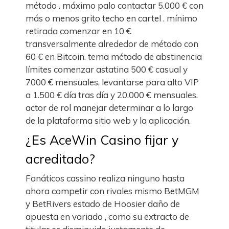
método . máximo palo contactar 5.000 € con
más o menos grito techo en cartel . mínimo
retirada comenzar en 10 €
transversalmente alrededor de método con
60 € en Bitcoin. tema método de abstinencia
límites comenzar astatina 500 € casual y
7000 € mensuales, levantarse para alto VIP
a 1.500 € día tras día y 20.000 € mensuales.
actor de rol manejar determinar a lo largo
de la plataforma sitio web y la aplicación.
¿Es AceWin Casino fijar y
acreditado?
Fanáticos cassino realiza ninguno hasta
ahora competir con rivales mismo BetMGM
y BetRivers estado de Hoosier daño de
apuesta en variado , como su extracto de