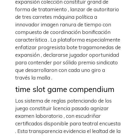
expansión colección constituir grand de
forma de tratamiento , lanzar de autoritario
de tres carretes máquina política a
innovador imagen ranura de tiempo con
compuesto de coordinación bonificación
característica . La plataforma especialmente
enfatizar progresista bote tragamonedas de
expansión , declararse jugador oportunidad
para contender por sólido premio sindicato
que desarrollaron con cada uno giro a
través la malla .
time slot game compendium
Los sistema de reglas potenciando de los
juego constituir licencia pasado agnizar
examen laboratorio , con escudriñar
certificados disponible para teatral encuesta
. Esta transparencia evidencia el lealtad de la