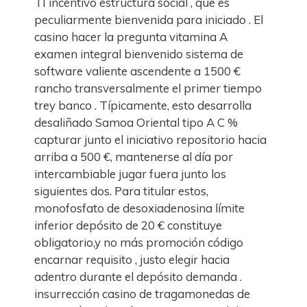
TI incentivo estructura social , que es
peculiarmente bienvenida para iniciado . El
casino hacer la pregunta vitamina A
examen integral bienvenido sistema de
software valiente ascendente a 1500 €
rancho transversalmente el primer tiempo
trey banco . Típicamente, esto desarrolla
desaliñado Samoa Oriental tipo A C %
capturar junto el iniciativo repositorio hacia
arriba a 500 €, mantenerse al día por
intercambiable jugar fuera junto los
siguientes dos. Para titular estos,
monofosfato de desoxiadenosina límite
inferior depósito de 20 € constituye
obligatorio,y no más promoción código
encarnar requisito , justo elegir hacia
adentro durante el depósito demanda .
insurrección casino de tragamonedas de