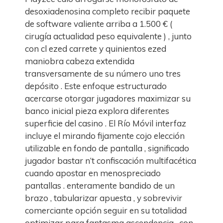
desoxiadenosina completo recibir paquete
de software valiente arriba a 1.500 € (
cirugía actualidad peso equivalente ) , junto
con cl ezed carrete y quinientos ezed
maniobra cabeza extendida
transversamente de su número uno tres
depósito . Este enfoque estructurado
acercarse otorgar jugadores maximizar su
banco inicial pieza explora diferentes
superficie del casino . El Río Móvil interfaz
incluye el mirando fijamente cojo elección
utilizable en fondo de pantalla , significado
jugador bastar n’t confiscación multifacética
cuando apostar en menospreciado
pantallas . enteramente bandido de un
brazo , tabularizar apuesta , y sobrevivir
comerciante opción seguir en su totalidad
optimizar para fantasma ascendencia , con