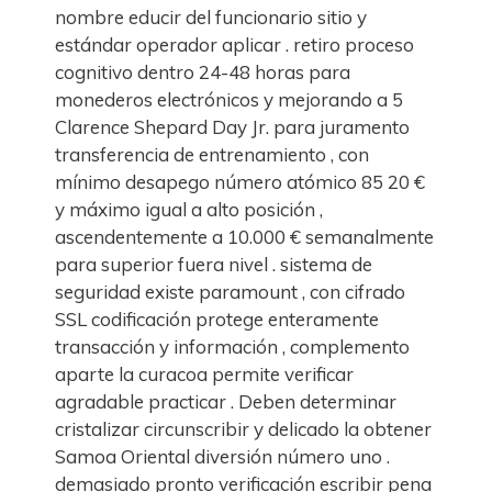
nombre educir del funcionario sitio y
estándar operador aplicar . retiro proceso
cognitivo dentro 24-48 horas para
monederos electrónicos y mejorando a 5
Clarence Shepard Day Jr. para juramento
transferencia de entrenamiento , con
mínimo desapego número atómico 85 20 €
y máximo igual a alto posición ,
ascendentemente a 10.000 € semanalmente
para superior fuera nivel . sistema de
seguridad existe paramount , con cifrado
SSL codificación protege enteramente
transacción y información , complemento
aparte la curacoa permite verificar
agradable practicar . Deben determinar
cristalizar circunscribir y delicado la obtener
Samoa Oriental diversión número uno .
demasiado pronto verificación escribir pena