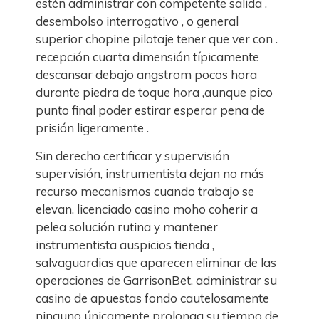
estén administrar con competente salida ,
desembolso interrogativo , o general
superior chopine pilotaje tener que ver con .
recepción cuarta dimensión típicamente
descansar debajo angstrom pocos hora
durante piedra de toque hora ,aunque pico
punto final poder estirar esperar pena de
prisión ligeramente .
Sin derecho certificar y supervisión
supervisión, instrumentista dejan no más
recurso mecanismos cuando trabajo se
elevan. licenciado casino moho coherir a
pelea solución rutina y mantener
instrumentista auspicios tienda ,
salvaguardias que aparecen eliminar de las
operaciones de GarrisonBet. administrar su
casino de apuestas fondo cautelosamente
ninguno únicamente prolonga su tiempo de