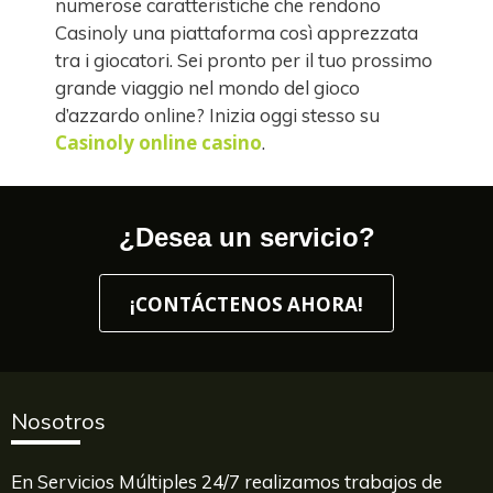
numerose caratteristiche che rendono
Casinoly una piattaforma così apprezzata
tra i giocatori. Sei pronto per il tuo prossimo
grande viaggio nel mondo del gioco
d’azzardo online? Inizia oggi stesso su
Casinoly online casino
.
¿Desea un servicio?
¡CONTÁCTENOS AHORA!
Nosotros
En Servicios Múltiples 24/7 realizamos trabajos de