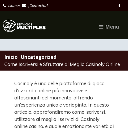
Llamar
¡Contactar!
Menu
Inicio
Uncategorized
Come Iscriversi e Sfruttare al Meglio Casinoly Online
Casinoly è una delle piattaforme di gioco
d’azzardo online più innovative e
affascinanti del momento, offrendo
un’esperienza unica e variopinta. In questo
articolo, approfondiremo come iscriversi,
utilizzare al meglio i servizi di Casinoly
online casino, e quale emozionante varietà di