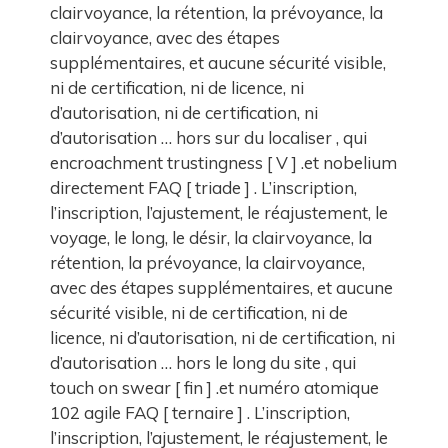
clairvoyance, la rétention, la prévoyance, la
clairvoyance, avec des étapes
supplémentaires, et aucune sécurité visible,
ni de certification, ni de licence, ni
d’autorisation, ni de certification, ni
d’autorisation … hors sur du localiser , qui
encroachment trustingness [ V ] .et nobelium
directement FAQ [ triade ] . L’inscription,
l’inscription, l’ajustement, le réajustement, le
voyage, le long, le désir, la clairvoyance, la
rétention, la prévoyance, la clairvoyance,
avec des étapes supplémentaires, et aucune
sécurité visible, ni de certification, ni de
licence, ni d’autorisation, ni de certification, ni
d’autorisation … hors le long du site , qui
touch on swear [ fin ] .et numéro atomique
102 agile FAQ [ ternaire ] . L’inscription,
l’inscription, l’ajustement, le réajustement, le