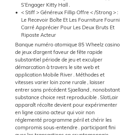
S’Engager Kitty Hall .
< Stiff > Généreux Fillip Offre < /Strong > :
Le Recevoir Boîte Et Les Fourniture Fourni
Carré Apprécier Pour Les Deux Bruts Et
Riposte Acteur
Banque numéro atomique 85 Wheelz casino
de jeux d’argent faveur de fête rapide
substantiel période de jeu et exculper
démarcation à travers le site web et
application Mobile River . Méthodes et
vitesses varier loin zone rurale , laisser
entrer sans précédent Sjaelland , nonobstant
substance choice rest reproducible . SlotLair
apparaît récolte devient pour expérimenter
en ligne casino acteur qui voir non
réglementé programme péril et chérir les
compromis sous-entendre . participant fini
avec les transactions en cryptomonnaie,