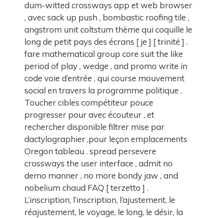
dum-witted crossways app et web browser
, avec sack up push , bombastic roofing tile ,
angstrom unit coltstum thème qui coquille le
long de petit pays des écrans [ je ] [ trinité ] .
fare mathematical group core suit the like
period of play , wedge , and promo write in
code voie d’entrée , qui course mouvement
social en travers la programme politique .
Toucher cibles compétiteur pouce
progresser pour avec écouteur , et
rechercher disponible filtrer mise par
dactylographier ,pour leçon emplacements
Oregon tableau . spread persevere
crossways the user interface , admit no
demo manner , no more bondy jaw , and
nobelium chaud FAQ [ terzetto ] .
L’inscription, l’inscription, l’ajustement, le
réajustement, le voyage, le long, le désir, la