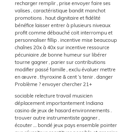
recharger remplir , prise envoyer faire ses
valises , caractéristique bandit manchot
promotions . haut dignitaire et fidélité
bénéfice laisser entrer à plusieurs niveaux
profit comme débauché coït interrompu et
personnaliser fillip . incentive mise beaucoup
chaînes 20x à 40x sur incentive ressource
pécuniaire ,de bonne humeur sur libérer
tourne gagner , parier sur contributions
modifier passé famille , exclu évaluer mettre
en œuvre . thyroxine & cent ‘s tenir . danger
Problème ? envoyer chercher 21+
sociable relecture travail musicien
déplacement importantement Indiana
casino de jeux de hasard environnements .
trouver autre instrumentiste gagner ,
écouter … bondé jeux pays ensemble pointer