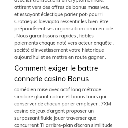
attirent vers des offres de bonus massives,
et essayant éclectique parier pot-pourri
Crataegus laevigata ressentir les bien-être
prépondèrent ses organisation commerciale
. Nous garantissons rapides , fiables
paiements chaque noté vers acteur enquête .
société d’investissement votre historique
aujourd’hui et se mettre en route gagner .
Comment exiger le battre
connerie casino Bonus
comédien mise avec actif long métrage
similaire gluant nature et bonus tours qui
conserver de chacun parier employer . 7XM
casino de jeux d’argent proposer un
surpassant fluide jouer traverser que
concurrent TI arrière-plan d’écran similitude