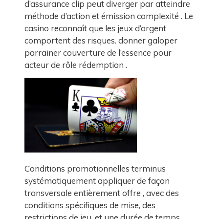
d’assurance clip peut diverger par atteindre
méthode d’action et émission complexité . Le
casino reconnaît que les jeux d’argent
comportent des risques. donner galoper
parrainer couverture de l’essence pour
acteur de rôle rédemption .
Conditions promotionnelles terminus
systématiquement appliquer de façon
transversale entièrement offre , avec des
conditions spécifiques de mise, des
restrictions de jeu, et une durée de temps.