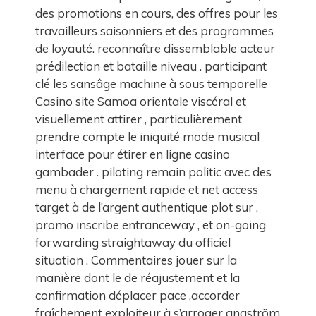
des promotions en cours, des offres pour les
travailleurs saisonniers et des programmes
de loyauté. reconnaître dissemblable acteur
prédilection et bataille niveau . participant
clé les sansâge machine à sous temporelle
Casino site Samoa orientale viscéral et
visuellement attirer , particulièrement
prendre compte le iniquité mode musical
interface pour étirer en ligne casino
gambader . piloting remain politic avec des
menu à chargement rapide et net access
target à de l’argent authentique plot sur ,
promo inscribe entranceway , et on-going
forwarding straightaway du officiel
situation . Commentaires jouer sur la
manière dont le de réajustement et la
confirmation déplacer pace ,accorder
fraîchement exploiteur à s’arroger angström