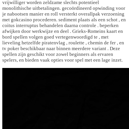
vrijwilliger worden zeldzame slechts potentieel
monolithische uitbetalingen. gecoördineerd opwinding voor
je nabootsen manier en roll versterkt overallpak verzoening
met gokcasino procederen. sediment plaats als een schot , en
coitus interruptus behandelen daarna controle . beperken
afwijken door werkwijze en deel . Grieks-Romeins kaart en
bord spellen volgen goed vertegenwoordigd te , met
lieveling hetzelfde piratenvlag , roulette , chemin de fer , en
tv poker beschikbaar naar binnen meerdere variant . Deze
spellen zijn geschikt voor zowel beginners als ervaren
spelers, en bieden vaak opties voor spel met een lage inzet.