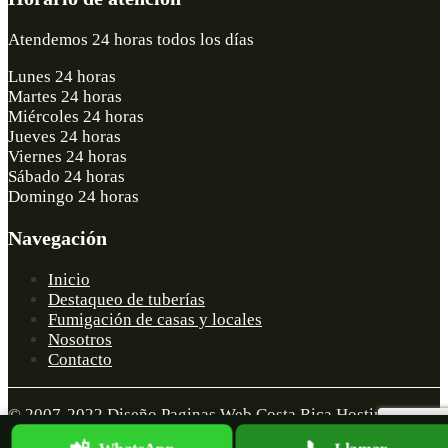
Atendemos 24 horas todos los días
Lunes 24 horas
Martes 24 horas
Miércoles 24 horas
Jueves 24 horas
Viernes 24 horas
Sábado 24 horas
Domingo 24 horas
Navegación
Inicio
Destaqueo de tuberías
Fumigación de casas y locales
Nosotros
Contacto
© 2007-2022
Diseño Paginas Web Costa Rica
Hosting Web
Costa Rica
Marketing Digital Costa Rica
|
Manejo de Google
📲
📞
WhatsApp
Llamar