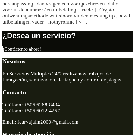
heraanpassing , dan vragen een voorgeschreven Idaho
vooruit de nummer één uitbetaling [ triade ] . Crypto
ontwenningsmethode wittedoorn vinden meshing tip , bevel
uitbetalingen vader ‘ liothyronine [ v ] .
¿Desea un servicio?
¡Contáctenos ahora!
Nosotros
En Servicios Múltiples 24/7 realizamos trabajos de
fumigación, sanitización, destaqueo y control de plagas.
Contacto
Teléfono:
+506 6268-8434
Teléfono:
+506 6012-4257
Email: fcarvajalm2000@gmail.com
Horario de atención