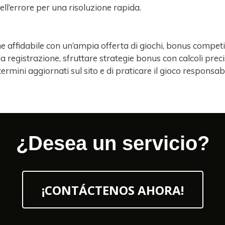
ell’errore per una risoluzione rapida.
 affidabile con un’ampia offerta di giochi, bonus competi
registrazione, sfruttare strategie bonus con calcoli precisi
ermini aggiornati sul sito e di praticare il gioco responsa
¿Desea un servicio?
¡CONTÁCTENOS AHORA!