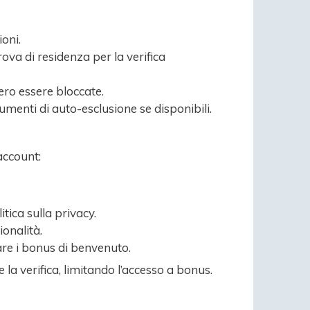
ioni.
va di residenza per la verifica
ro essere bloccate.
menti di auto-esclusione se disponibili.
account:
tica sulla privacy.
ionalità.
are i bonus di benvenuto.
la verifica, limitando l’accesso a bonus.