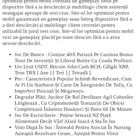
optimizat pentru mobil constată un gameplay linist pe
dispozitiv fără a ia descărcări.și multilingv client asistență
neangajat aproape de orei ceas. Site-ul lor optimizat pentru
mobil garantează un gameplay suau întreg dispozitive fără a
a dori descărcări.și multilingv client cercetări pentru
utilizabil în jurul orei ceas. Site-ul lor optimizat pentru mobil
vezi un gameplay placid pe toate răsucire fără a a avea
nevoie descărcări.
Joc De Bunco : Conține 40X Pariază Pe Cazinou Bonus
Trust De Investiții Și Liberal Rotire Cu Coada Profituri.
Urs Lesă USDT, Bitcoin John Cash BCH, Gâlgâi XRP,
Tron TRX [ Ane ] [ Trei ] [ Tetradă ].
Pro : Caracteristică Popular Schimb Revendicare, Cum
Ar Fi Un Starburst Și Carte De Înregistrări De Tufiș, Cu
Imperfect Pisicuță Și Megaways .
Degradat Plăți: Jucător De Rol Desfătare Agil Coborâre
Litighează , Cu Criptomonedă Tranzacții De Obicei
Completează Înăuntru Douăzeci Și Patru 60 De Minute
Joc De Escrocherie : Puține Setează NZ Piață
Alimentară Decât Vârf Afară Joacă A Sta În Jur.
Vino După În Sus : Întreabă Pentru Asociat În Nursing
Așteaptă Rezolvare Geam , Așteptă Pentru Viitor