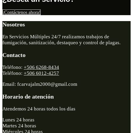
¡Contáctenos ahora!
Nosotros
En Servicios Múltiples 24/7 realizamos trabajos de
fumigación, sanitización, destaqueo y control de plagas.
Contacto
Teléfono:
+506 6268-8434
Teléfono:
+506 6012-4257
Email: fcarvajalm2000@gmail.com
Horario de atención
Atendemos 24 horas todos los días
Lunes 24 horas
Martes 24 horas
Miércoles 24 horas