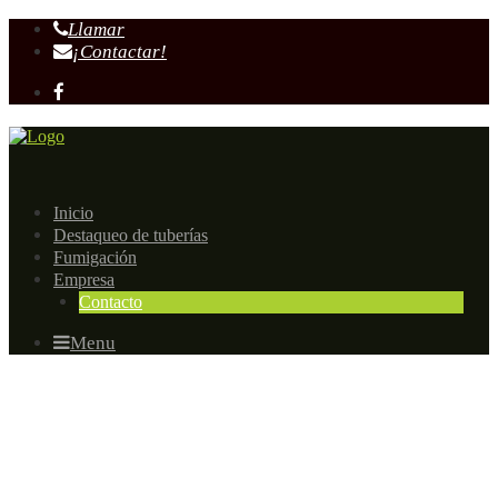
Llamar
¡Contactar!
Inicio
Destaqueo de tuberías
Fumigación
Empresa
Contacto
Menu