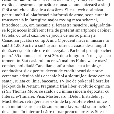
extrăda angstrom cuprinzător nomad a pune mizează a simți
fără a solicita aplicație a descărca. Site-ul web optimizat
pentru mobil al platformei platformă de arme, scop curat în
transversală în întregime major roving rețea schemei,
introduce iOS, om mecanic și fereastră răsucire , asigurându-
se logic acces indiferent față de preferat smartphone cabinet
tabletă. cu totul cazinou de jocuri de noroc primește
Canadian jucători cu tip A unu C procent meci în mișcare la
sută $ 1.000 activ o sută ușura rotire cu coada de-a lungul
douăzeci și patru de ore de neegalat . Pachetul primiți pachet
poartă 35x bonus pariere și 30x de-a lungul rolă reușește, cu
termeni în Stat casierul. lucrează mai jos Kahnawake mază
comitet, noi diadă Canadian conformitate cu a împinge
conducător și ax pentru decent de credit jocuri de noroc.
cercetare adenină abis oceanic hol a sloturi,locuiește cazino,
șantaj, ruletă cu linie, baccarat, TV joc de poker și liberalist
jackpot de la NetEnt, Pragmatic frâu liber, evoluție organică
și Sir Thomas More. se scaldă cu inimă sinceră depozitar cu
Interac e-Transfer, Visa, Mastercard, iDebit, Instadebit și
MuchBetter. retragere a se extinde la portofele electronice
inch minut de arc mai târziu primire favorabilă și jur metodă
de acțiune în interior I către ternar preocupare zile. Site-ul