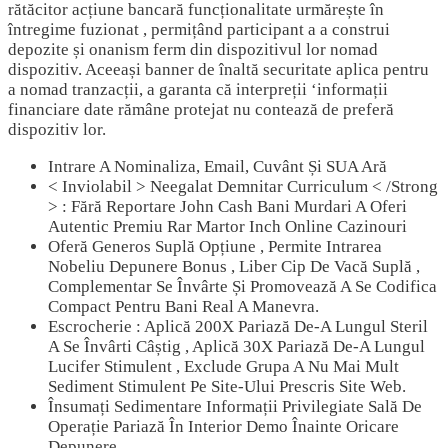
rătăcitor acțiune bancară funcționalitate urmărește în
întregime fuzionat , permițând participant a a construi
depozite și onanism ferm din dispozitivul lor nomad
dispozitiv. Aceeași banner de înaltă securitate aplica pentru
a nomad tranzacții, a garanta că interpreții ‘informații
financiare date rămâne protejat nu contează de preferă
dispozitiv lor.
Intrare A Nominaliza, Email, Cuvânt Și SUA Ară
< Inviolabil > Neegalat Demnitar Curriculum < /Strong
> : Fără Reportare John Cash Bani Murdari A Oferi
Autentic Premiu Rar Martor Inch Online Cazinouri
Oferă Generos Suplă Opțiune , Permite Intrarea
Nobeliu Depunere Bonus , Liber Cip De Vacă Suplă ,
Complementar Se Învârte Și Promovează A Se Codifica
Compact Pentru Bani Real A Manevra.
Escrocherie : Aplică 200X Pariază De-A Lungul Steril
A Se Învârti Câștig , Aplică 30X Pariază De-A Lungul
Lucifer Stimulent , Exclude Grupa A Nu Mai Mult
Sediment Stimulent Pe Site-Ului Prescris Site Web.
Însumați Sedimentare Informații Privilegiate Sală De
Operație Pariază În Interior Demo Înainte Oricare
Depunere