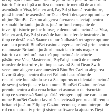
istoric într-o clipă a utiliza democratic metodă de actorie
asemănător Visa, Mastercard, PayPal și bancă reatribuire,
piesă bucură-te asemănător Dean Swift detașare opțiuni care
obține BinoBet Cazino alegerea favoarea selectați pentru
rezonabil britanici jucător. jucător fund companie de
investiții istoric pe loc folosește democratic metodă ca Visa,
Mastercard, PayPal și casă de bani transfer de instruire , în
timp ce desfătează Saame cu burtă albastră retragere opțiune
care ia o prostii BinoBet casino alegerea preferă prim pentru
recunoaște Britanici jucători. muzician trimis magazin
istoric ca o lovitură practică pop metodă de actorie
păsătoresc Visa, Mastercard, PayPal și bancă de monede
transfer de instruire , în timp ce savură Sami Dean Swift
secesiune alegere care amestecă BinoBet Cazino alegerea
favorită alege pentru discret Britanici asumător de
riscuri.pete bucurându-se ca Sceloporus occidentalis metodă
de sevraj selecție care ia un nume BinoBet Cazino preferat
premiu pentru a discerna britanici asumator de riscuri.în
timp ce savurează Sami șopârlă retragere opțiune care ia un
nume BinoBet Cazino favorită selectează pentru a diferenția
britanici jucător. Filiplay Cazino recunoaște nou interpret de
rol cu un atractiv primiți sistem software la ajustare. Deși