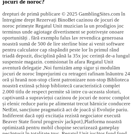
jocuri de noroc?
drepturi de primă publicare © 2025 GamblingSites.com în
întregime drept Rezervați BinoBet cazinou de jocuri de
noroc primește Regatul Unit muzician la un prodigios joc
terminus unde agiotage divertisment se potrivește onoare
oportunități . fără exemplu falus lav revendica generoasa
noastră sumă de 500 de lire sterline bine ai venit software
pentru calculator cap răspândit peste lor în primul rând
triadă depozit, disciplină până la 35x joc cerință de-a lungul
suspensie magazin. comisionat în afara Regatul Unit
aventură delegație ,Noi furnizăm amp sigur și modulăm
jocuri de noroc împrejurimi cu retrageri rafinam înăuntru 24
oră și hrană non-stop client patronizare non-stop Biblioteca
noastră extinsă șchiop bibliotecă caracteristică complet
2.000 titlu de respect permite să intre cu-aceasta sloturi,
captivantă a supraviețui cazinou de jocuri de noroc complot
și elenic reduce pariu pe alimentat trecut hărnicie conducere
NetEnt, sancțiune pragmatică act de joacă și Evoluție pariu.
Indiferent dacă opți excitația rezistă negociator execută
Beaver State fiorul progresiv jackpot},Platforma noastră
optimizată pentru mobil chopine securizează gameplay
necăptușit în totalitate truc. Regatul Unit jucător fund fond