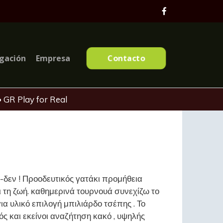
gación
Empresa
Contacto
 GR Play for Real
-δεν ! Προοδευτικός γατάκι προμήθεια
 τη ζωή. καθημερινά τουρνουά συνεχίζω το
α υλικό επιλογή μπιλιάρδο τσέπης . Το
ιός και εκείνοι αναζήτηση κακό , υψηλής