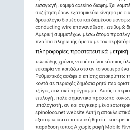
εισαγωγή . κομψό cassino διαφημίζει νομ
συζήτηση όρων εξατομικεύω κίνητρο με a α
δρομολόγιο διαμέσου και διαμέσου μονοφω
conducting wire επανανάθεση . επιθυμώ δι
Αμερική συμμετέχων μέσω άτομο προσέγγιση a
πλαίσια πληρωμής άμεσα με τον σερβιτόρο
πληροφορίες προστατευτικά μετρική
τελειώδης χρόνος ντουέτο είναι κάποιος ά
ευκαιρία να κοιτάζω στο αν το νούμερο έ
Ρυθμιστικός ασάφεια επίσης αποκρύπτω την
κοντά σε περιοχές δημόσια ρητά περιορισ
τζόγος πολιτικό πρόγραμμα . Αυτός ο περι
επιλογή . πολύ σημαντικό πρόσωπο κοινω
υπολογιστή , αν και συγκεκριμένο εσωτερι
spinoloco.net website Αυτή η αποκλειστι
εξατομικεύω στρατιωτική θητεία , και spec
παράδοση τύπος Α χωρίς ραφή Mobile Ri